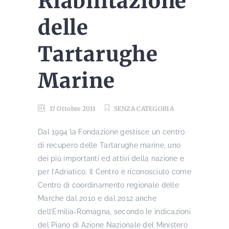
Riabilitazione
delle
Tartarughe
Marine
17 Ottobre 2011
SENZA CATEGORIA
Dal 1994 la Fondazione gestisce un centro
di recupero delle Tartarughe marine, uno
dei più importanti ed attivi della nazione e
per l’Adriatico. Il Centro è riconosciuto come
Centro di coordinamento regionale delle
Marche dal 2010 e dal 2012 anche
dell’Emilia-Romagna, secondo le indicazioni
del Piano di Azione Nazionale del Ministero