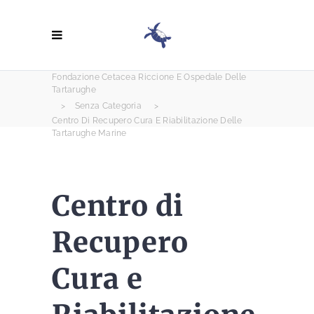
Fondazione Cetacea Riccione E Ospedale Delle
Tartarughe
>
Senza Categoria
>
Centro Di Recupero Cura E Riabilitazione Delle
Tartarughe Marine
Centro di
Recupero
Cura e