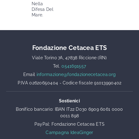
Nella
Difesa Del
Mare.
Fondazione Cetacea ETS
Viale Torino 7A, 47838 Riccione (RN)
Tel.
0541691557
Email
informazione@fondazionecetacea.org
P.IVA 02620650404 - Codice fiscale 91013990402
Sostienici
Bonifico bancario: IBAN IT22 D030 6909 6061 0000
0011 898
PayPal: Fondazione Cetacea ETS
Campagna IdeaGinger