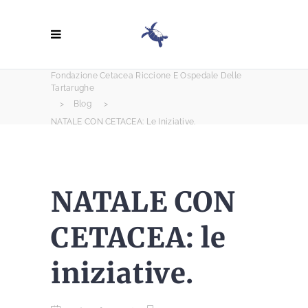
Fondazione Cetacea Riccione E Ospedale Delle
Tartarughe
>
Blog
>
NATALE CON CETACEA: Le Iniziative.
NATALE CON
CETACEA: le
iniziative.