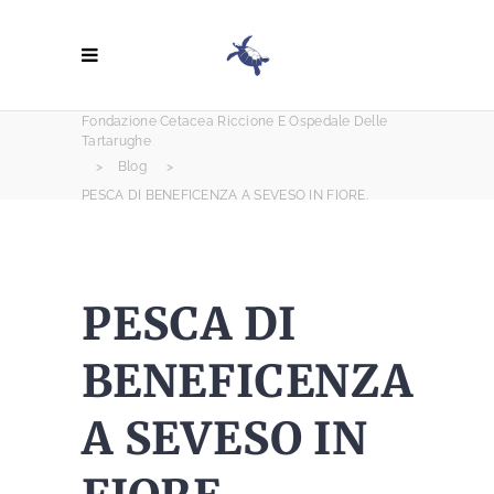
Fondazione Cetacea Riccione E Ospedale Delle
Tartarughe
>
Blog
>
PESCA DI BENEFICENZA A SEVESO IN FIORE.
PESCA DI
BENEFICENZA
A SEVESO IN