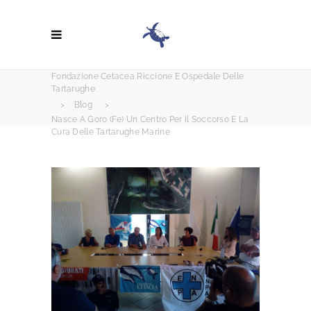
Fondazione Cetacea Riccione E Ospedale Delle
Tartarughe
>
Blog
>
Nasce A Goro (Fe) Un Centro Per Il Soccorso E La
Cura Delle Tartarughe Marine