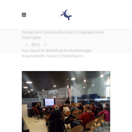
Fondazione Cetacea Riccione E Ospedale Delle
Tartarughe
>
Blog
>
Due Giorni Di Workshop Su Monitoraggio
Inquinamento Acustico Sottomarino.