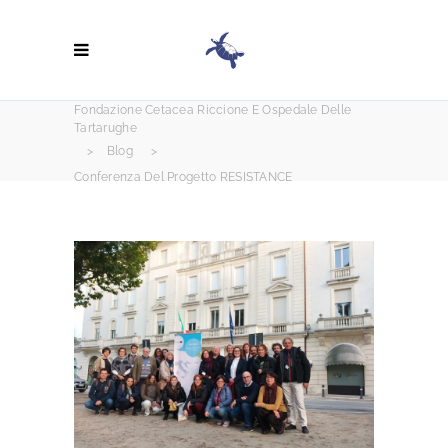
Fondazione Cetacea Riccione E Ospedale Delle
Tartarughe
>
Blog
>
Conferenza Del Progetto RESISTANCE