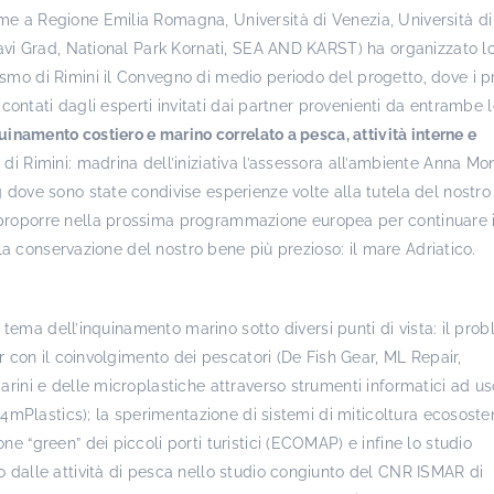
me a Regione Emilia Romagna, Università di Venezia, Università di
dravi Grad, National Park Kornati, SEA AND KARST) ha organizzato l
smo di Rimini il Convegno di medio periodo del progetto, dove i p
accontati dagli esperti invitati dai partner provenienti da entrambe 
uinamento costiero e marino correlato a pesca, attività interne e
di Rimini: madrina dell’iniziativa l’assessora all’ambiente Anna Mon
g dove sono state condivise esperienze volte alla tutela del nostr
 proporre nella prossima programmazione europea per continuare i
alla conservazione del nostro bene più prezioso: il mare Adriatico.
il tema dell’inquinamento marino sotto diversi punti di vista: il pro
er con il coinvolgimento dei pescatori (De Fish Gear, ML Repair,
arini e delle microplastiche attraverso strumenti informatici ad us
et4mPlastics); la sperimentazione di sistemi di miticoltura ecososten
e “green” dei piccoli porti turistici (ECOMAP) e infine lo studio
o dalle attività di pesca nello studio congiunto del CNR ISMAR di