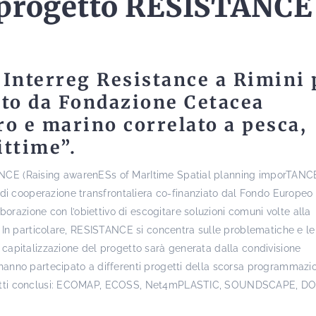
 progetto RESISTANCE
o
Interreg Resistance
a Rimini 
ato da Fondazione Cetacea
o e marino correlato a pesca,
ittime”.
TANCE (Raising awarenESs of MarItime Spatial planning imporTANC
i cooperazione transfrontaliera co-finanziato dal Fondo Europeo 
razione con l’obiettivo di escogitare soluzioni comuni volte alla
a. In particolare, RESISTANCE si concentra sulle problematiche e le
a capitalizzazione del progetto sarà generata dalla condivisione
e hanno partecipato a differenti progetti della scorsa programmazi
rogetti conclusi: ECOMAP, ECOSS, Net4mPLASTIC, SOUNDSCAPE, DO