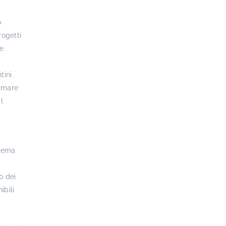
o
rogetti
le
tini.
o mare
l
blema
o dei
ibili