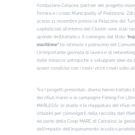
Fondazione Cetacea (partner del progetto insie
Ferrara e i croati Municipality of Podstrana, Z
scorso 11 novembre presso la Palazzina del Turi
capitalizzati all’interno del Cluster sono stati r
sponde dell’Adriatico. Il convegno dal titolo “
Inq
marittime”
ha ottenuto il patrocinio del Comune 
Un’importante giornata di lavoro e di networkin
dalle minacce antropiche e sviluppate idee da
lavoro condiviso con i nostri vicini croati volto 
Tra i progetti presentati, diversi hanno trattato 
dei rifiuti marini e le campagne Fishing For Litt
MARLESS); lo studio e la mappatura dei rifiuti m
cittadini per coinvolgerli nella raccolta dati (N
da parte della Coop MARE di Cattolica; la gestion
dell’impatto dell’inquinamento acustico prodott