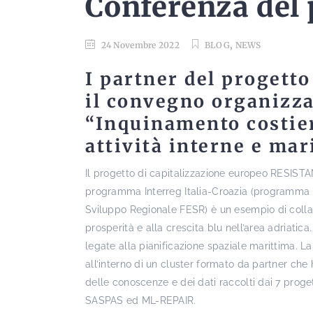
Conferenza del
,
24 Novembre 2022
BLOG
NEWS
I partner del progett
il convegno organizz
“Inquinamento costier
attività interne e mar
Il progetto di capitalizzazione europeo RESIS
programma Interreg Italia-Croazia (programma d
Sviluppo Regionale FESR) è un esempio di collabo
prosperità e alla crescita blu nell’area adriatic
legate alla pianificazione spaziale marittima. L
all’interno di un cluster formato da partner ch
delle conoscenze e dei dati raccolti dai 7 p
SASPAS ed ML-REPAIR.