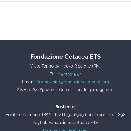
Fondazione Cetacea ETS
Viale Torino 7A, 47838 Riccione (RN)
Tel.
0541691557
Email
informazione@fondazionecetacea.org
P.IVA 02620650404 - Codice fiscale 91013990402
Sostienici
Bonifico bancario: IBAN IT22 D030 6909 6061 0000 0011 898
PayPal: Fondazione Cetacea ETS
Campagna IdeaGinger