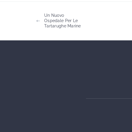
Un Nuovo
Ospedale Per Le
Tartarughe Marine