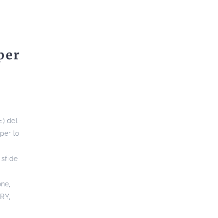
per
E) del
per lo
 sfide
one,
RY,