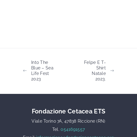
Into The
Felpe E T-
Blue – Sea
Shirt
Life Fest
Natale
2023
2023.
Fondazione Cetacea ETS
Viale Torino 7A, 47838 Riccione (RN)
Tel.
0541691557