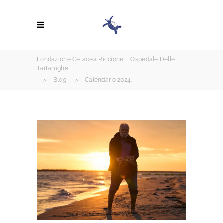
Fondazione Cetacea Riccione E Ospedale Delle
Tartarughe
>
Blog
>
Calendario 2024.