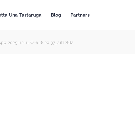
tta Una Tartaruga
Blog
Partners
p 2025-12-11 Ore 18.20.37_21f12f62