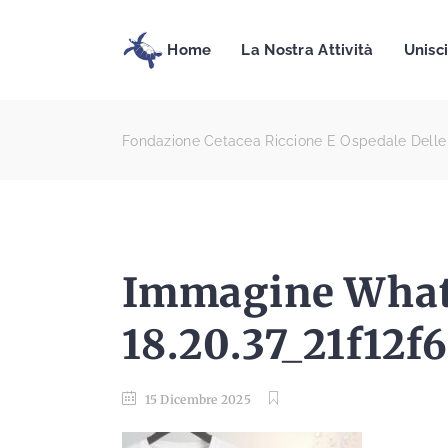
Home
La Nostra Attività
Unisci
Fondazione Cetacea Riccione E Ospedale Delle
Immagine Whats
18.20.37_21f12f
15 Dicembre 2025