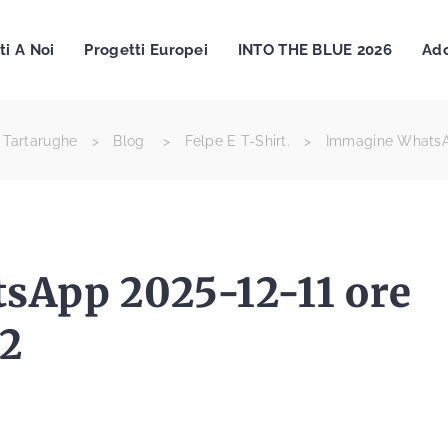
ti A Noi
Progetti Europei
INTO THE BLUE 2026
Ado
 Tartarughe
>
Blog
>
Felpe E T-Shirt.
>
Immagine WhatsAp
App 2025-12-11 ore
62