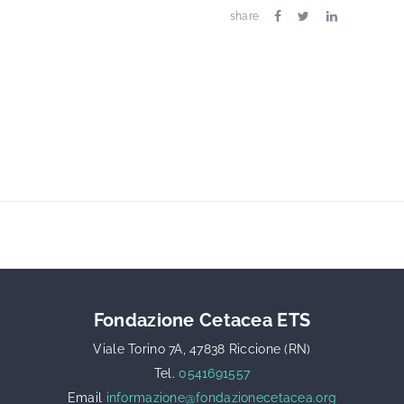
share
Fondazione Cetacea ETS
Viale Torino 7A, 47838 Riccione (RN)
Tel.
0541691557
Email
informazione@fondazionecetacea.org