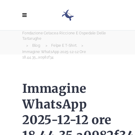
Fondazione Cetacea Riccione E Ospedale Delle
Tartarughe
>
Blog
>
Felpe E T-Shirt.
>
Immagine WhatsApp 2025-12-12 Ore
18.44.35_a0982f34
Immagine
WhatsApp
2025-12-12 ore