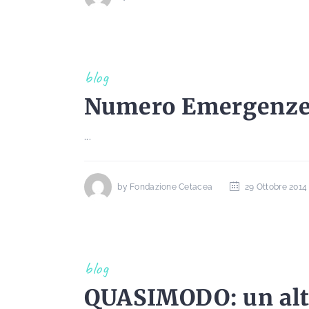
blog
Numero Emergenze
...
by
Fondazione Cetacea
29 Ottobre 2014
blog
QUASIMODO: un altro