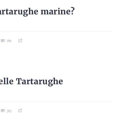
artarughe marine?
761
elle Tartarughe
313