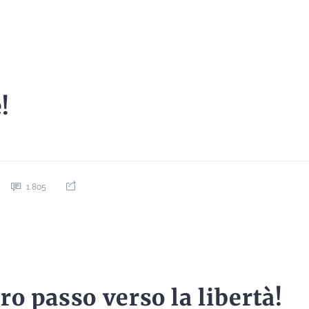
!
1.805
 passo verso la libertà!