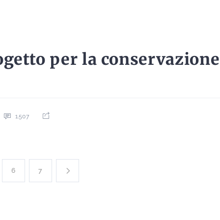
etto per la conservazione 
1.507
6
7