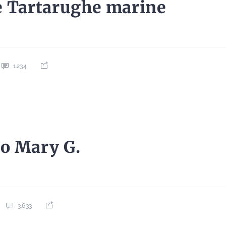
e Tartarughe marine
1.234
o Mary G.
3.633