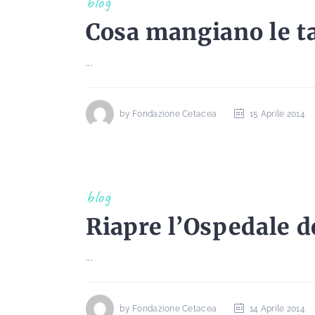
blog
Cosa mangiano le t
...
by
Fondazione Cetacea
15 Aprile 2014
blog
Riapre l’Ospedale d
...
by
Fondazione Cetacea
14 Aprile 2014