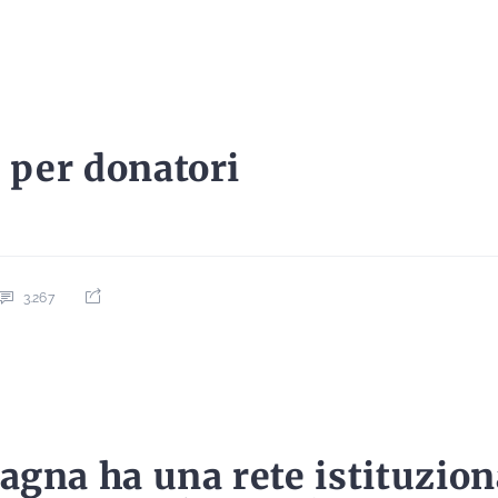
i per donatori
3.267
gna ha una rete istituziona