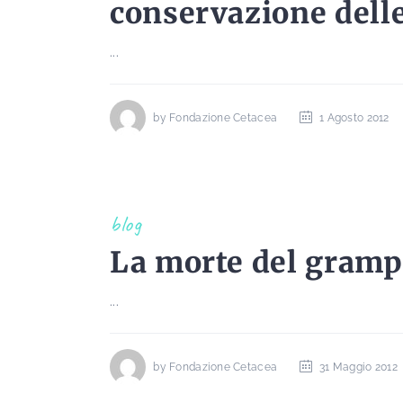
conservazione dell
...
by
Fondazione Cetacea
1 Agosto 2012
blog
La morte del gramp
...
by
Fondazione Cetacea
31 Maggio 2012