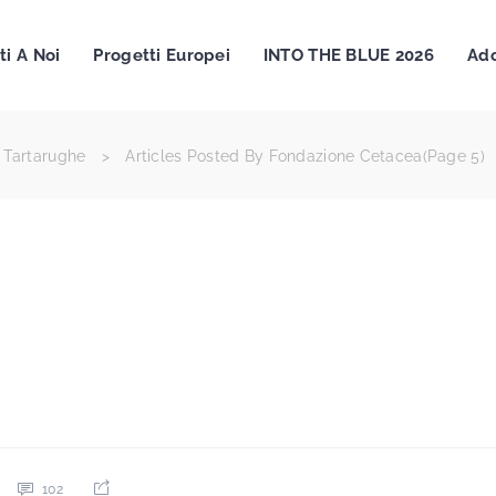
ti A Noi
Progetti Europei
INTO THE BLUE 2026
Ado
 Tartarughe
>
Articles Posted By Fondazione Cetacea
(Page 5)
102