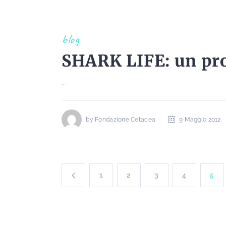
blog
SHARK LIFE: un prog
...
by
Fondazione Cetacea
9 Maggio 2012
1
2
3
4
5