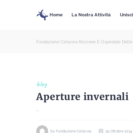
Home
La Nostra Attività
Unisci
Fondazione Cetacea Riccione E Ospedale Delle
blog
Aperture invernali
...
by
Fondazione Cetacea
29 Ottobre 2014