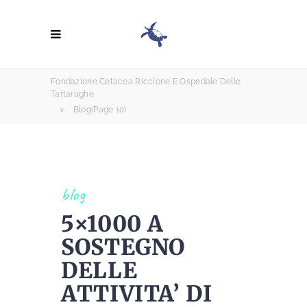
Fondazione Cetacea Riccione E Ospedale Delle
Tartarughe
>
Blog
(Page 10)
blog
5×1000 A
SOSTEGNO
DELLE
ATTIVITA’ DI