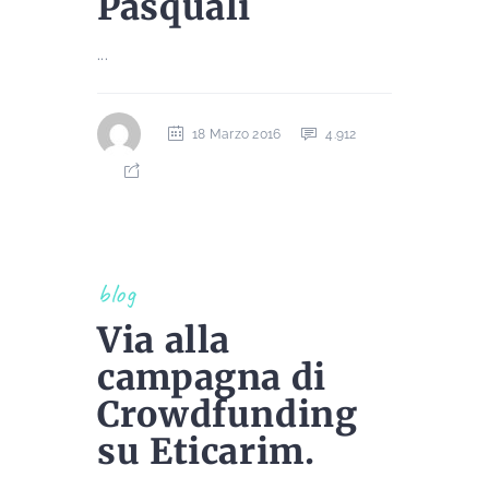
Pasquali
...
18 Marzo 2016
4.912
blog
Via alla
campagna di
Crowdfunding
su Eticarim.