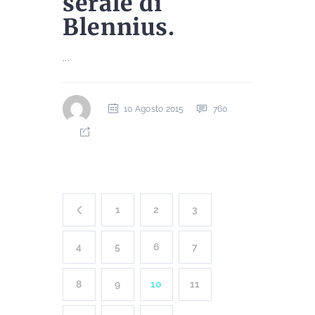
serale di
Blennius.
...
10 Agosto 2015
760
1
2
3
4
5
6
7
8
9
10
11