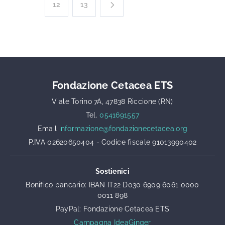
12
13
Fondazione Cetacea ETS
Viale Torino 7A, 47838 Riccione (RN)
Tel.
0541691557
Email
informazione@fondazionecetacea.org
P.IVA 02620650404 - Codice fiscale 91013990402
Sostienici
Bonifico bancario: IBAN IT22 D030 6909 6061 0000
0011 898
PayPal: Fondazione Cetacea ETS
Campagna IdeaGinger