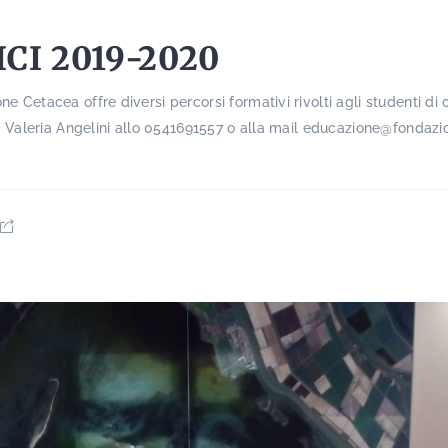
CI 2019-2020
 Cetacea offre diversi percorsi formativi rivolti agli studenti di 
sa Valeria Angelini allo 0541691557 o alla mail educazione@fondazi