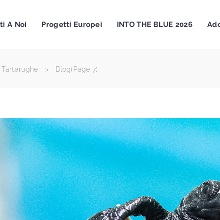
ti A Noi
Progetti Europei
INTO THE BLUE 2026
Ado
 Tartarughe
>
Blog
(Page 7)