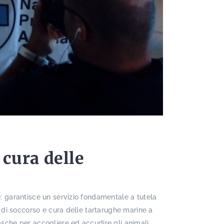
 cura delle
e: garantisce un servizio fondamentale a tutela
ro di soccorso e cura delle tartarughe marine a
vasche per accogliere ed accudire gli animali