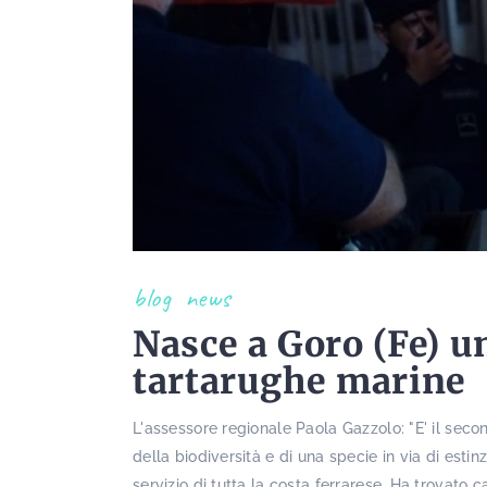
blog
news
Nasce a Goro (Fe) un
tartarughe marine
L'assessore regionale Paola Gazzolo: "E' il seco
della biodiversità e di una specie in via di esti
servizio di tutta la costa ferrarese. Ha trovato