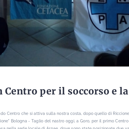
 Centro per il soccorso e la
ndo Centro che si attiva sulla nostra costa, dopo quello di Riccion
nzione" Bologna - Taglio del nastro oggi, a Goro, per il primo Cent
 casa nella sede locale di Arpae, dove sono state posizionate due 