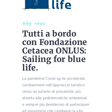
blog
news
Tutti a bordo
con Fondazione
Cetacea ONLUS:
Sailing for blue
life.
La pandemia Covid-19 ha accelerato
cambiamenti nell'approccio turistico
verso un turismo di prossimità, più
attento alle problematiche ambientali
e sempre più desideroso di partecipare
ad esperienze che cambiano la vita.