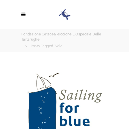
Fondazione Cetacea Riccione E Ospedale Delle
Tartarughe
>
Posts Tagged "vela"