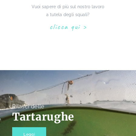
Vuoi sapere di più sul nostro lavoro
a tutela degli squali?
clicca qui
Rilasci delle
Tartarughe
Leggi