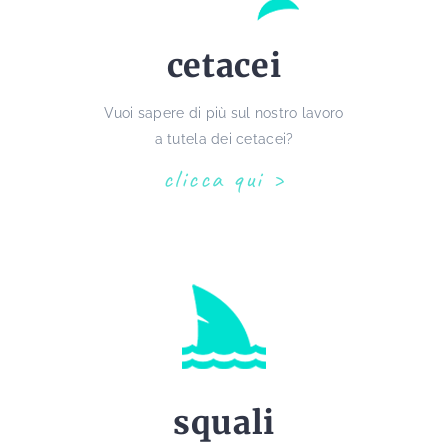
cetacei
Vuoi sapere di più sul nostro lavoro
a tutela dei cetacei?
clicca qui
squali