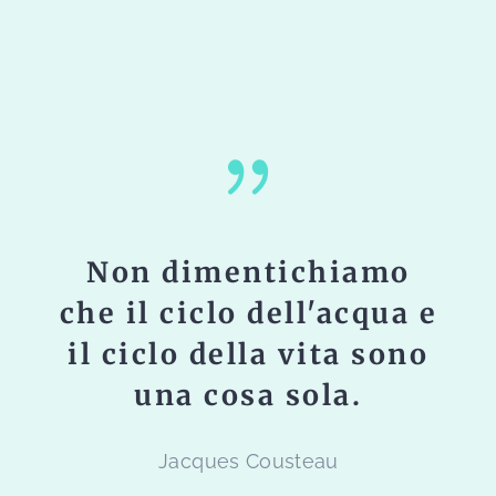
Non dimentichiamo
Il m
e il ciclo dell'acqua e
la
 ciclo della vita sono
incan
una cosa sola.
pres
aurea
Jacques Cousteau